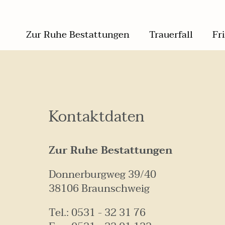
Navigation
Zur Ruhe Bestattungen
Trauerfall
Fr
überspringen
Navigation
Navigation
Zur
Zur
überspringen
überspringen
Ruhe
Ruhe
Bestattungen
Bestattungen
Kontaktdaten
Einladung
Einladung
Unsere
Unsere
Philosophie
Philosophie
Unser
Unser
Zur Ruhe Bestattungen
Team
Team
Unsere
Unsere
Leistungen
Leistungen
Donnerburgweg 39/40
Trauer
Trauer
braucht
braucht
38106 Braunschweig
Raum
Raum
Standort
Standort
Möglichkeiten
Möglichkeiten
Tel.: 0531 - 32 31 76
Rituale
Rituale
Trauerfall
Trauerfall