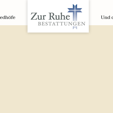
iedhöfe
Und 